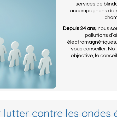
services de blind
accompagnons dans l
cham
Depuis 24 ans
, nous so
pollutions d’a
électromagnétiques. 
vous conseiller. No
objective, le consei
r lutter contre les ondes