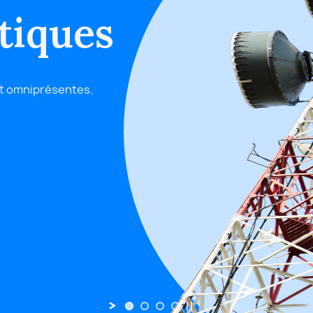
tiques
nt omniprésentes.