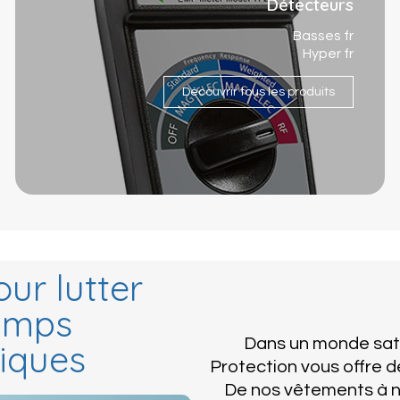
Détecteurs
Basses fr
Hyper fr
Découvrir tous les produits
ur lutter
hamps
Dans un monde sat
iques
Protection vous offre d
De nos vêtements à n