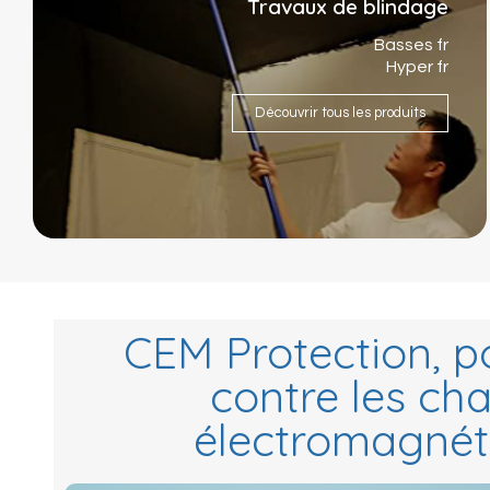
Travaux de blindage
Basses fr
Hyper fr
Découvrir tous les produits
CEM Protection, po
contre les c
électromagnét