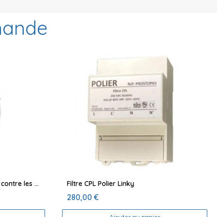
mande
Sweat shirt unisex protecteur contre les ondes electromagnétiques
Filtre CPL Polier Linky
280,00 €