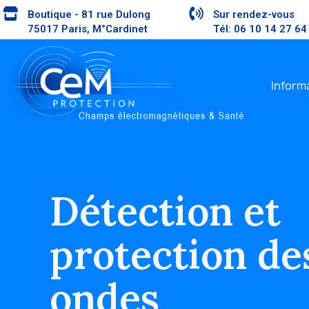
Boutique - 81 rue Dulong
Sur rendez-vous
75017 Paris, M°Cardinet
Tél: 06 10 14 27 64
Inform
Détection et
protection de
ondes