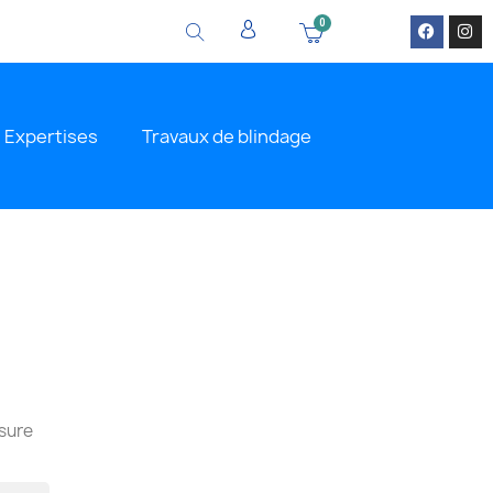
Expertises
Travaux de blindage
esure