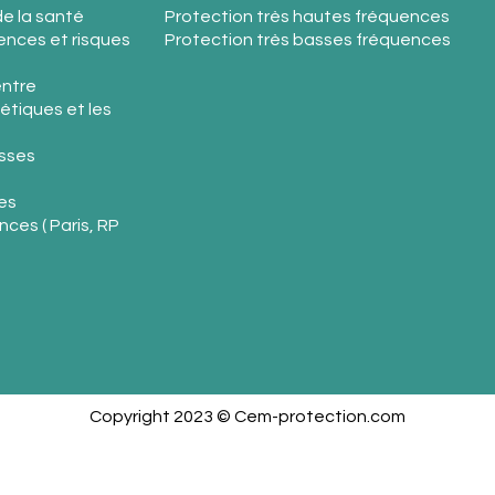
e la santé
Protection très hautes fréquences
nces et risques
Protection très basses fréquences
entre
étiques et les
sses
es
ces ( Paris, RP
Copyright 2023 © Cem-protection.com