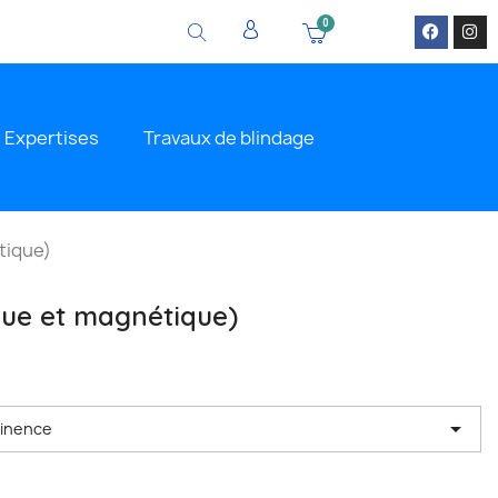
Expertises
Travaux de blindage
tique)
ique et magnétique)

tinence