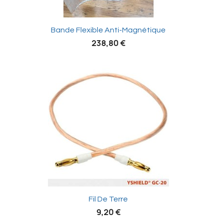

Bande Flexible Anti-Magnétique
238,80 €

Fil De Terre
9,20 €