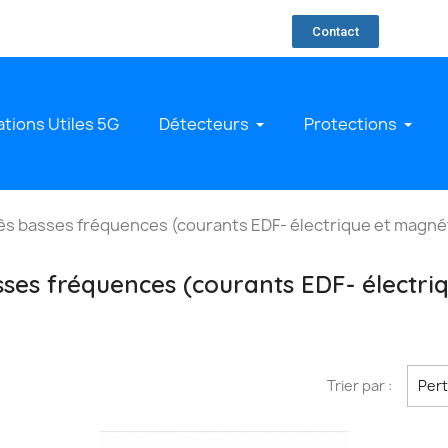
Contact
ations Utiles 5G
Détecteurs
Protections
rès basses fréquences (courants EDF- électrique et magné
sses fréquences (courants EDF- électr
Trier par :
Per