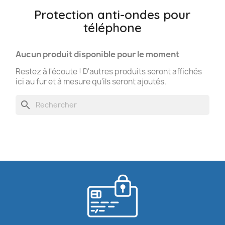
Protection anti-ondes pour
téléphone
Aucun produit disponible pour le moment
Restez à l'écoute ! D'autres produits seront affichés
ici au fur et à mesure qu'ils seront ajoutés.
search