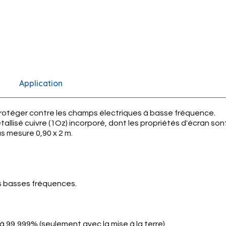
Application
protéger contre les champs électriques à basse fréquence.
allisé cuivre (1Oz) incorporé, dont les propriétés d'écran son
as mesure 0,90 x 2 m.
s basses fréquences.
 99,999% (seulement avec la mise à la terre)