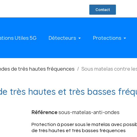
Contact
ations Utiles 5G
Détecteurs
Protections
ondes de très hautes fréquences
Sous matelas contre le
e très hautes et très basses fré
Référence
sous-matelas-anti-ondes
Protection à poser sous le matelas avec possibi
de très hautes et très basses fréquences