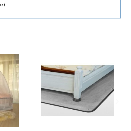
e )
r