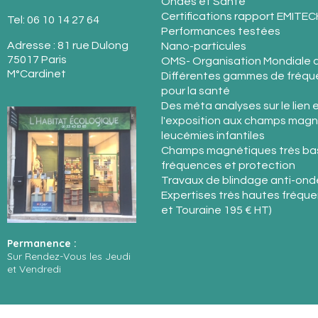
Ondes et Santé
Certifications rapport EMITEC
Tel: 06 10 14 27 64
Performances testées
Adresse : 81 rue Dulong
Nano-particules
75017 Paris
OMS- Organisation Mondiale d
M°Cardinet
Différentes gammes de fréque
pour la santé
Des méta analyses sur le lien 
l'exposition aux champs magn
leucémies infantiles
Champs magnétiques très ba
fréquences et protection
Travaux de blindage anti-ond
Expertises très hautes fréquen
et Touraine 195 € HT)
Permanence :
Sur Rendez-Vous les Jeudi
et Vendredi