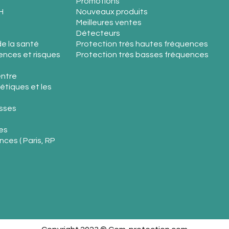
Promotions
H
Nouveaux produits
Meilleures ventes
Détecteurs
e la santé
Protection très hautes fréquences
nces et risques
Protection très basses fréquences
entre
étiques et les
sses
es
ces ( Paris, RP